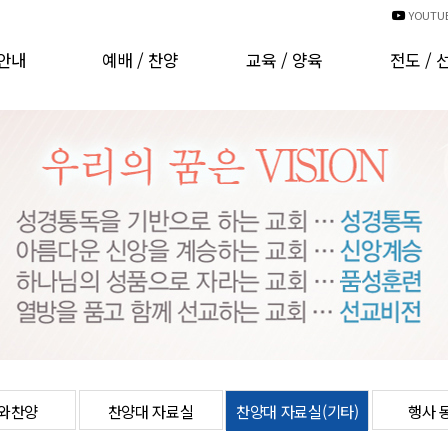
YOUTU
안내
예배 / 찬양
교육 / 양육
전도 / 
인사
예배시간안내
교회학교
국내선
비전
예배 동영상
양육과훈련
해외선
CI
경배와찬양
러보기
찬양대 자료실
는분들
찬양대 자료실(기타)
발자취
행사 동영상
 헌금
온라인주보
오시는길
차량운행안내
와찬양
찬양대 자료실
찬양대 자료실(기타)
행사 