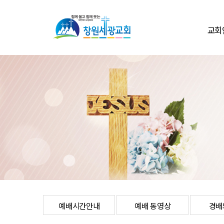
교회
환영
교회
교회
교회둘
섬기
교회
온라인
연락처/
예배시간안내
예배 동영상
경배