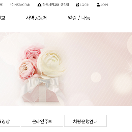
BE
INSTAGRAM
창원세광교회 규정집
LOGIN
JOIN
선교
사역공동체
알림 / 나눔
교
사역소개
공지사항
교
기관소개
자유게시판
구역소개
사진게시판
개인정보처리방침
서비스 이용약관
회원가입
로그인
동영상
온라인주보
차량운행안내