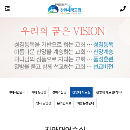
예배시간안내
예배 동영상
경배와찬양
찬양대 자료실
찬양대 자료실(기타)
행사 동영상
온라인주보
차량운행안내
찬양대연습실