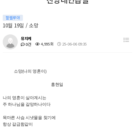
할렐루야
10월 19일 / 소망
뮤지케
4,995회
25-06-06 09:35
0건
소망(나의 영혼이)
홍현일
나의 영혼이 살아계시는
주 하나님을 갈망하나이다
목마른 사슴 시냇물을 찾기에
항상 갈급함같이