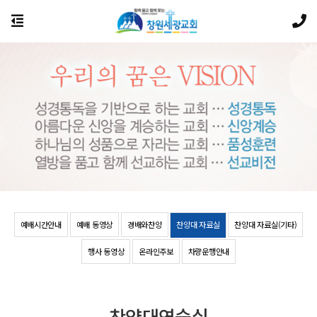
예배시간안내
예배 동영상
경배와찬양
찬양대 자료실
찬양대 자료실(기타)
행사 동영상
온라인주보
차량운행안내
찬양대연습실