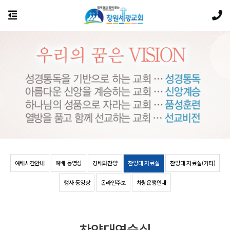
예배시간안내
예배 동영상
경배와찬양
찬양대 자료실
찬양대 자료실(기타)
행사 동영상
온라인주보
차량운행안내
찬양대연습실