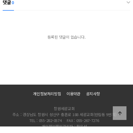
댓글
0
등록된 댓글이 없습니다.
개인정보처리방침
이용약관
공지사항
창원세광교회
주소 : 경상남도 창원시 성산구 충혼로 188 세광교회(반림동 9번지)
TEL : 055-282-0574
FAX : 055-267-7276
개인정보책임관리자 : 황은선
Copyright 2022 창원세광교회 All Rights Reserved.