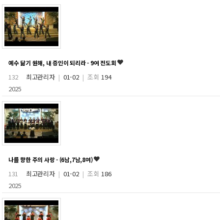
예수 닮기 원해, 내 증인이 되리라 - 9여 전도회
132
최고관리자
|
01-02
|
조회
194
2025
나를 향한 주의 사랑 - (6남,7남,8여)
131
최고관리자
|
01-02
|
조회
186
2025