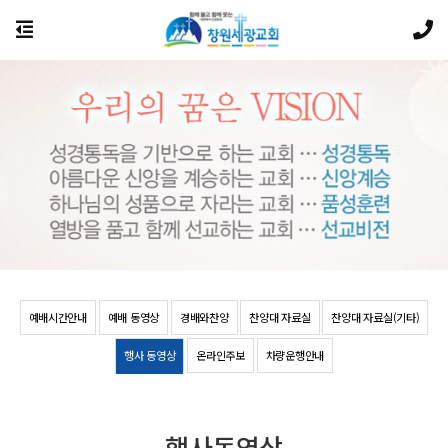
예배시간안내
예배 동영상
경배와찬양
찬양대 자료실
찬양대 자료실(기타)
행사 동영상
온라인주보
차량운행안내
행사동영상