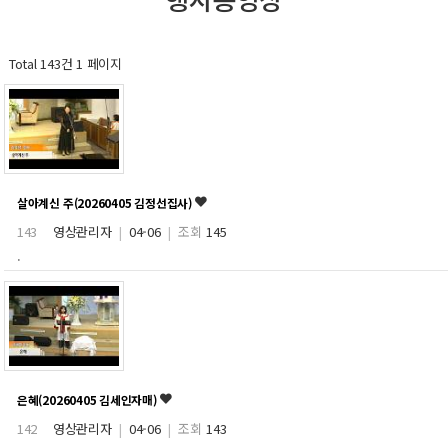
Total 143건
1 페이지
살아계신 주(20260405 김정선집사)
143
영상관리자
|
04-06
|
조회
145
.
은혜(20260405 김세인자매)
142
영상관리자
|
04-06
|
조회
143