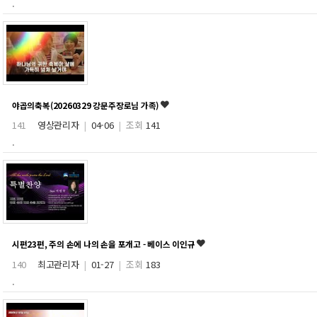
.
야곱의축복(20260329 강문주장로님 가족)
141
영상관리자
|
04-06
|
조회
141
.
시편23편, 주의 손에 나의 손을 포개고 - 베이스 이인규
140
최고관리자
|
01-27
|
조회
183
.