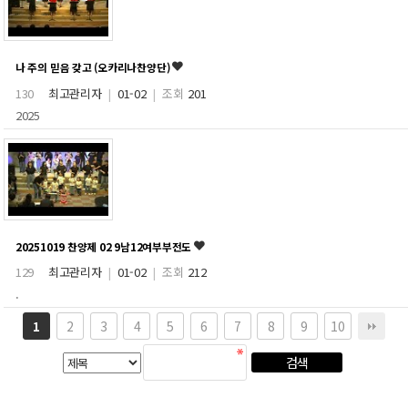
나 주의 믿음 갖고 (오카리나찬양단)
130
최고관리자
|
01-02
|
조회
201
2025
20251019 찬양제 02 9남12여부부전도
129
최고관리자
|
01-02
|
조회
212
.
2
3
4
5
6
7
8
9
10
1