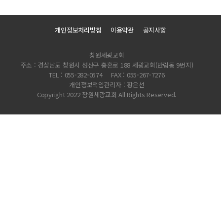
개인정보처리방침
이용약관
공지사항
창원세광교회
주소 : 경상남도 창원시 성산구 충혼로 188 세광교회(반림동 9번지)
TEL : 055-282-0574
FAX : 055-267-7276
개인정보책임관리자 : 황은선
Copyright 2022 창원세광교회 All Rights Reserved.