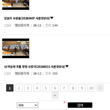
믿음의 사람들(20260607 샤론찬양대)
1234
영상관리자
|
06-13
|
조회
144
.
내 마음에 주를 향한 사랑이(20260531 샤론찬양대)
1233
영상관리자
|
06-12
|
조회
155
.
2
3
4
5
6
7
8
9
10
1