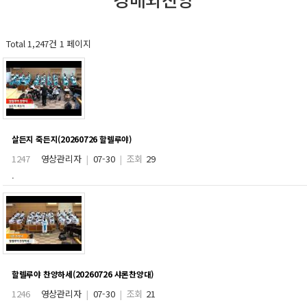
Total 1,247건
1 페이지
살든지 죽든지(20260726 할렐루야)
1247
영상관리자
|
07-30
|
조회
29
.
할렐루야 찬양하세(20260726 샤론찬양대)
1246
영상관리자
|
07-30
|
조회
21