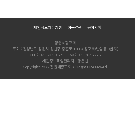
개인정보처리방침
이용약관
공지사항
창원세광교회
주소 : 경상남도 창원시 성산구 충혼로 188 세광교회(반림동 9번지)
TEL : 055-282-0574
FAX : 055-267-7276
개인정보책임관리자 : 황은선
Copyright 2022 창원세광교회 All Rights Reserved.