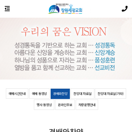
예배시간안내
예배 동영상
경배와찬양
찬양대 자료실
찬양대 자료실(기타)
행사 동영상
온라인주보
차량운행안내
경배와찬양