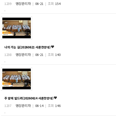
1239
영상관리자
|
06-21
|
조회
154
.
나의 가는 길(20260621 샤론찬양대)
1238
영상관리자
|
06-21
|
조회
140
.
주 앞에 엎드려(20260614 샤론찬양대)
1237
영상관리자
|
06-14
|
조회
146
.