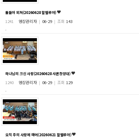
돌들아 외쳐(20260628 할렐루야)
1241
영상관리자
|
06-29
|
조회
143
.
하나님의 크신 사랑(20260628 샤론찬양대)
1240
영상관리자
|
06-29
|
조회
129
.
오직 주의 사랑에 매여(20260621 할렐루야)