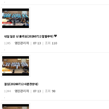
.
내일 일은 난 몰라요(20260712 할렐루야)
1245
영상관리자
|
07-13
|
조회
110
.
결심(20260712 샤론찬양대)
1244
영상관리자
|
07-13
|
조회
98
.