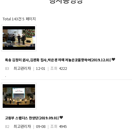
Total 143건
5 페이지
특송 김정미 권사,김경화 집사,박은경 자매 저높은곳을향하여(2019.12.01)
83
최고관리자
|
12-01
|
조회
4222
.
고등부 스탠더스 찬양단(2019.09.01)
82
최고관리자
|
09-08
|
조회
4945