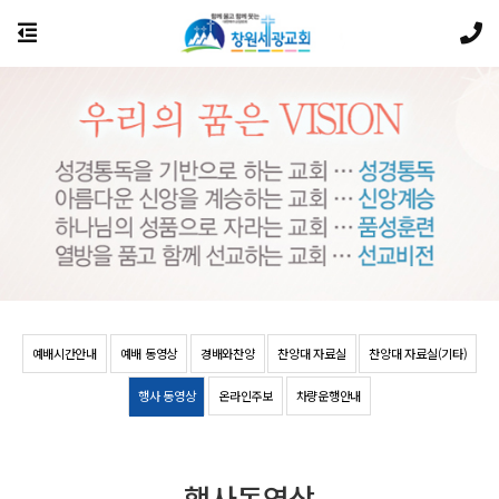
예배시간안내
예배 동영상
경배와찬양
찬양대 자료실
찬양대 자료실(기타)
행사 동영상
온라인주보
차량운행안내
행사동영상