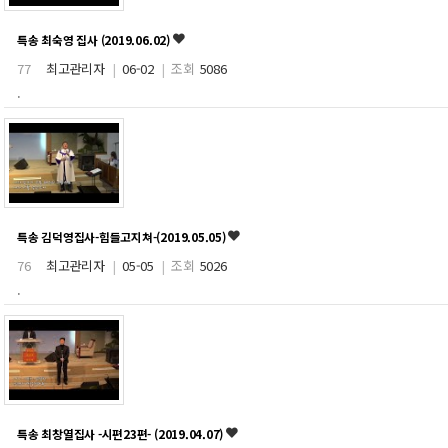
특송 최숙영 집사 (2019.06.02)
77
최고관리자
|
06-02
|
조회
5086
.
특송 김덕영집사-힘들고지쳐-(2019.05.05)
76
최고관리자
|
05-05
|
조회
5026
.
특송 최창열집사 -시편23편- (2019.04.07)