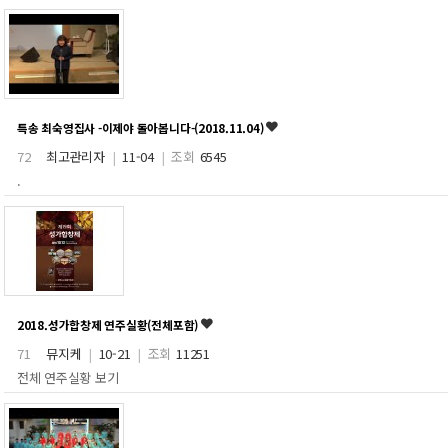
특송 최숙영집사 -이제야 돌아봅니다-(2018.11.04)
72
최고관리자
|
11-04
|
조회
6545
.
2018.성가합창제 연주실황(전체포함)
71
뮤지케
|
10-21
|
조회
11251
전체 연주실황 보기