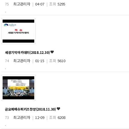
75
최고관리자
|
04-07
|
조회
5295
.
세광기악아카데미(2018.12.30)
74
최고관리자
|
01-15
|
조회
5610
.
금요예배슈퍼키즈찬양(2018.11.30)
73
최고관리자
|
12-09
|
조회
6208
.