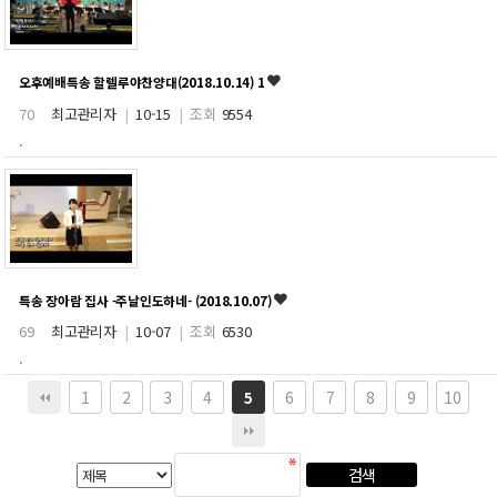
오후예배특송 할렐루야찬양대(2018.10.14)
1
70
최고관리자
|
10-15
|
조회
9554
.
특송 장아람 집사 -주날인도하네- (2018.10.07)
69
최고관리자
|
10-07
|
조회
6530
.
1
2
3
4
6
7
8
9
10
5