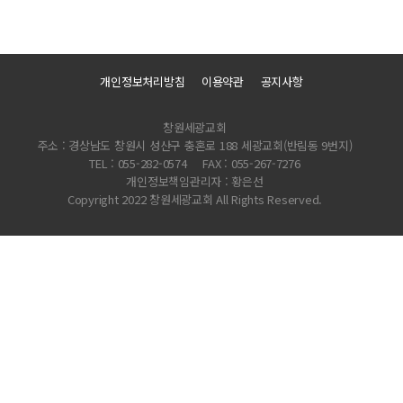
개인정보처리방침
이용약관
공지사항
창원세광교회
주소 : 경상남도 창원시 성산구 충혼로 188 세광교회(반림동 9번지)
TEL : 055-282-0574
FAX : 055-267-7276
개인정보책임관리자 : 황은선
Copyright 2022 창원세광교회 All Rights Reserved.