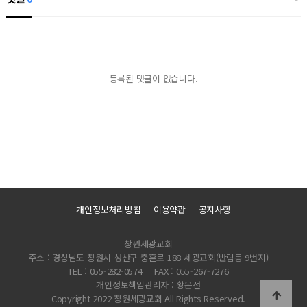
등록된 댓글이 없습니다.
개인정보처리방침
이용약관
공지사항
창원세광교회
주소 : 경상남도 창원시 성산구 충혼로 188 세광교회(반림동 9번지)
TEL : 055-282-0574
FAX : 055-267-7276
개인정보책임관리자 : 황은선
Copyright 2022 창원세광교회 All Rights Reserved.