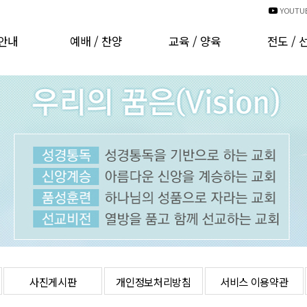
YOUTU
안내
예배 / 찬양
교육 / 양육
전도 / 
인사
예배시간안내
교회학교
국내선
비전
예배 동영상
양육과훈련
해외선
CI
경배와찬양
러보기
찬양대 자료실
는분들
찬양대 자료실(기타)
발자취
행사 동영상
 헌금
온라인주보
오시는길
차량운행안내
사진게시판
개인정보처리방침
서비스 이용약관