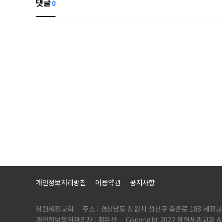
댓글
0
개인정보처리방침
이용약관
공지사항
창원세광교회
주소 : 경상남도 창원시 성산구 충혼로 188 세광교
개인정보책임관리자 : 황은선
Copyright 2022 창원세광교회 All