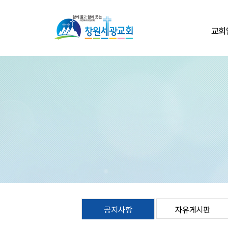
교회
환영
교회
교회
교회둘
섬기
교회
온라인
연락처/
공지사항
자유게시판