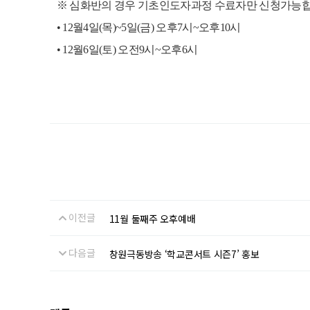
※
심화반의 경우 기초인도자과정 수료자만 신청가능
•
12
월
4
일
(
목
)~5
일
(
금
)
오후
7
시
~
오후
10
시
•
12
월
6
일
(
토
)
오전
9
시
~
오후
6
시
이전글
11월 둘째주 오후예배
다음글
창원극동방송 ‘학교콘서트 시즌7’ 홍보