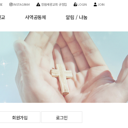
BE
INSTAGRAM
창원세광교회 규정집
LOGIN
JOIN
선교
사역공동체
알림 / 나눔
교
사역소개
공지사항
교
기관소개
자유게시판
구역소개
사진게시판
개인정보처리방침
서비스 이용약관
회원가입
로그인
회원가입
로그인