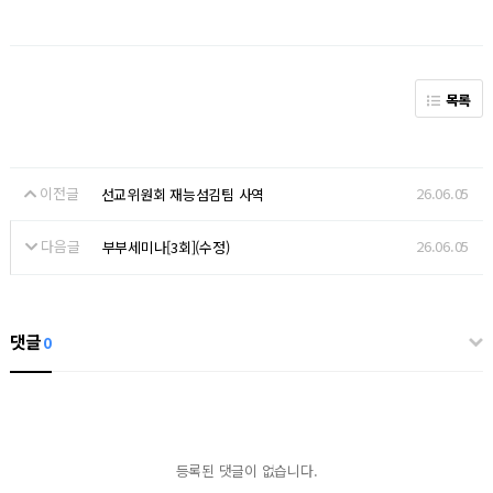
목록
이전글
26.06.05
선교위원회 재능섬김팀 사역
다음글
26.06.05
부부세미나[3회](수정)
댓글
0
등록된 댓글이 없습니다.