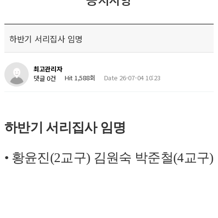
하반기 서리집사 임명
최고관리자
Hit 1,588회
Date 26-07-04 10:23
댓글 0건
하반기 서리집사 임명
•
황윤진
(2
교구
)
김원숙 박준철
(4
교구
)