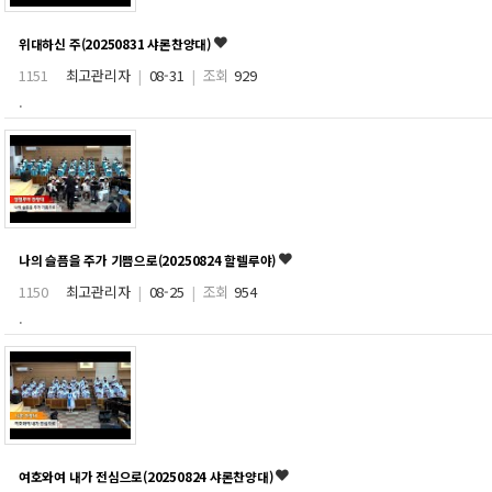
위대하신 주(20250831 샤론찬양대)
1151
최고관리자
|
08-31
|
조회
929
.
나의 슬픔을 주가 기쁨으로(20250824 할렐루야)
1150
최고관리자
|
08-25
|
조회
954
.
여호와여 내가 전심으로(20250824 샤론찬양대)