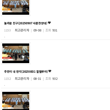
놀라운 친구(20250907 샤론찬양대)
1153
최고관리자
|
09-08
|
조회
931
.
주만이 내 반석(20250831 할렐루야)
1152
최고관리자
|
08-31
|
조회
932
.