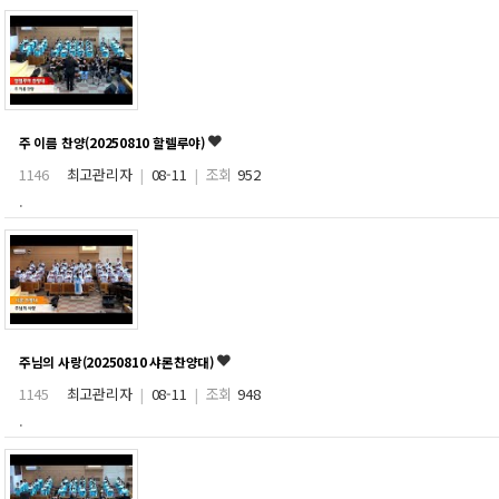
주 이름 찬양(20250810 할렐루야)
1146
최고관리자
|
08-11
|
조회
952
.
주님의 사랑(20250810 샤론찬양대)
1145
최고관리자
|
08-11
|
조회
948
.