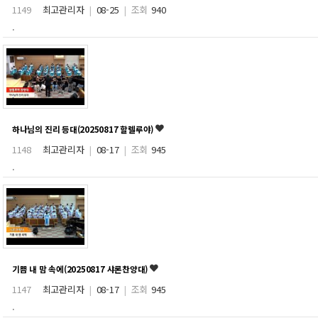
1149
최고관리자
|
08-25
|
조회
940
.
하나님의 진리 등대(20250817 할렐루야)
1148
최고관리자
|
08-17
|
조회
945
.
기쁨 내 맘 속에(20250817 샤론찬양대)
1147
최고관리자
|
08-17
|
조회
945
.