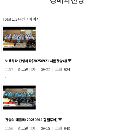
Total 1,247건
7 페이지
노래하라 찬양하라(20250921 샤론찬양대)
1157
최고관리자
|
09-22
|
조회
924
.
찬양의 메들리(20250914 할렐루야)
1156
최고관리자
|
09-15
|
조회
943