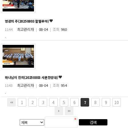
영광의 주(20250803 할렐루야)
1144
최고관리자
|
08-04
|
조회
960
.
하나님이 친히(20250803 샤론찬양대)
1143
최고관리자
|
08-04
|
조회
954
.
1
2
3
4
5
6
8
9
10
7