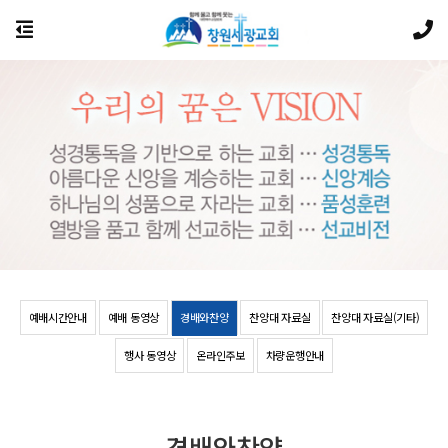
예배시간안내
예배 동영상
경배와찬양
찬양대 자료실
찬양대 자료실(기타)
행사 동영상
온라인주보
차량운행안내
경배와찬양