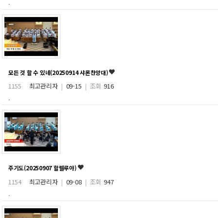
.
모든 것 할 수 있네(20250914 샤론찬양대)
1155
최고관리자
|
09-15
|
조회
916
.
주기도(20250907 할렐루야)
1154
최고관리자
|
09-08
|
조회
947
.