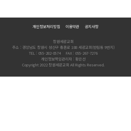
개인정보처리방침
이용약관
공지사항
창원세광교회
주소 : 경상남도 창원시 성산구 충혼로 188 세광교회(반림동 9번지)
TEL : 055-282-0574
FAX : 055-267-7276
개인정보책임관리자 : 황은선
Copyright 2022 창원세광교회 All Rights Reserved.