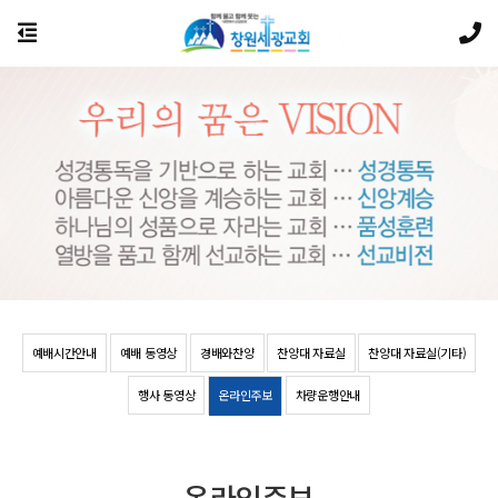
예배시간안내
예배 동영상
경배와찬양
찬양대 자료실
찬양대 자료실(기타)
행사 동영상
온라인주보
차량운행안내
온라인주보