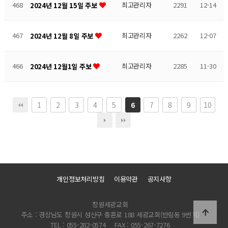
468
최고관리자
2291
12-14
2024년 12월 15일 주보
467
최고관리자
2262
12-07
2024년 12월 8일 주보
466
최고관리자
2285
11-30
2024년 12월1일 주보
1
2
3
4
5
7
8
9
10
6
개인정보처리방침
이용약관
공지사항
창원세광교회
주소 : 경상남도 창원시 성산구 충혼로 188 세광교회(반림동 9번지)
TEL : 055-282-0574
FAX : 055-267-7276