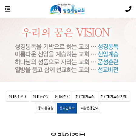
예배시간안내
예배 동영상
경배와찬양
찬양대 자료실
찬양대 자료실(기타)
행사 동영상
온라인주보
차량운행안내
온라인주보