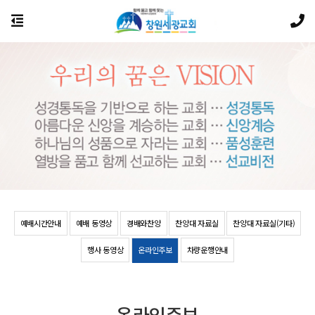
예배시간안내
예배 동영상
경배와찬양
찬양대 자료실
찬양대 자료실(기타)
행사 동영상
온라인주보
차량운행안내
온라인주보