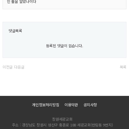
인 줄을 알았나이다
댓글목록
등록된 댓글이 없습니다.
이전글
다음글
목록
개인정보처리방침
이용약관
공지사항
창원세광교회
주소 : 경상남도 창원시 성산구 충혼로 188 세광교회(반림동 9번지)