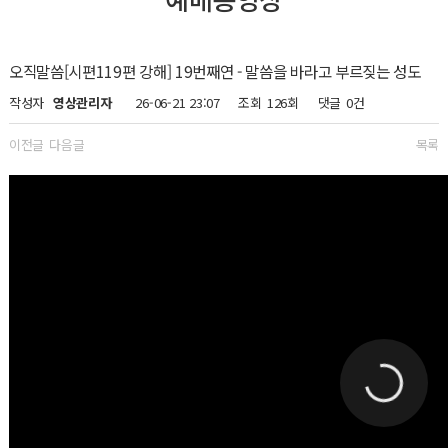
오직말씀[시편119편 강해] 19번째연 - 말씀을 바라고 부르짖는 성도
작성자
영상관리자
26-06-21 23:07
조회
126회
댓글
0건
이전글
다음글
목록