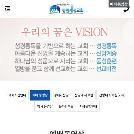
예배동영상
예배시간안내
예배 동영상
경배와찬양
찬양대 자료실
찬양대 자료실(기타)
행사 동영상
온라인주보
차량운행안내
예배동영상