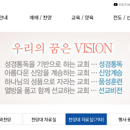
YOUTU
안내
예배 / 찬양
교육 / 양육
전도 / 
인사
예배시간안내
교회학교
국내선
비전
예배 동영상
양육과훈련
해외선
CI
경배와찬양
러보기
찬양대 자료실
는분들
찬양대 자료실(기타)
발자취
행사 동영상
 헌금
온라인주보
오시는길
차량운행안내
와찬양
찬양대 자료실
찬양대 자료실(기타)
행사 