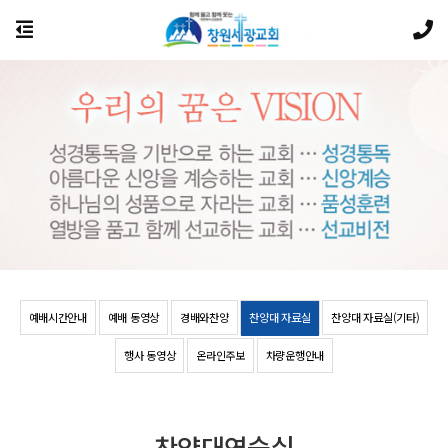
예배시간안내
예배 동영상
경배와찬양
찬양대 자료실
찬양대 자료실(기타)
행사 동영상
온라인주보
차량운행안내
찬양대연습실