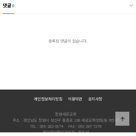
댓글
0
등록된 댓글이 없습니다.
개인정보처리방침
이용약관
공지사항
창원세광교회
주소 : 경상남도 창원시 성산구 충혼로 188 세광교회(반림동 9번지)
TEL : 055-282-0574
FAX : 055-267-7276
개인정보책임관리자 : 황은선