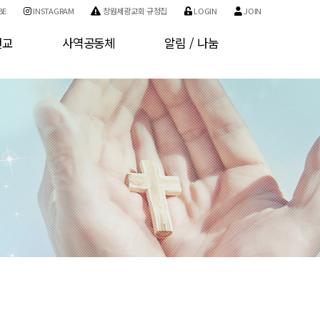
BE
INSTAGRAM
창원세광교회 규정집
LOGIN
JOIN
선교
사역공동체
알림 / 나눔
교
사역소개
공지사항
교
기관소개
자유게시판
구역소개
사진게시판
개인정보처리방침
서비스 이용약관
회원가입
로그인