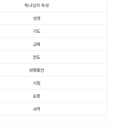
하나님의 속성
성경
기도
교제
전도
성령충만
시험
순종
사역