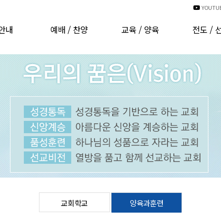
YOUTU
안내
예배 / 찬양
교육 / 양육
전도 / 
인사
예배시간안내
교회학교
국내선
비전
예배 동영상
양육과훈련
해외선
CI
경배와찬양
러보기
찬양대 자료실
는분들
찬양대 자료실(기타)
발자취
행사 동영상
 헌금
온라인주보
오시는길
차량운행안내
교회학교
양육과훈련