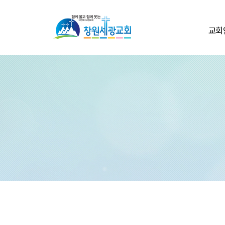
교회
환영
교회
교회
교회둘
섬기
교회
온라인
연락처/